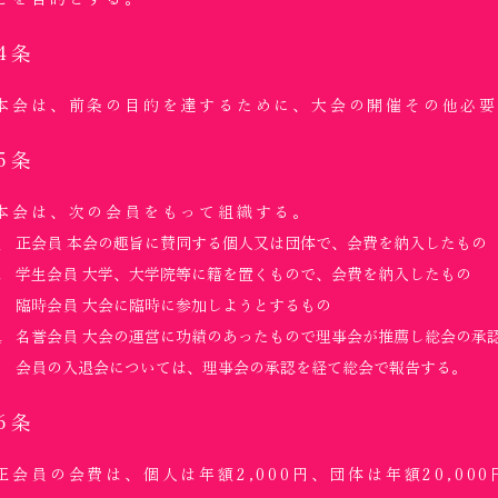
4条
本会は、前条の目的を達するために、大会の開催その他必
5条
本会は、次の会員をもって組織する。
正会員 本会の趣旨に賛同する個人又は団体で、会費を納入したもの
学生会員 大学、大学院等に籍を置くもので、会費を納入したもの
臨時会員 大会に臨時に参加しようとするもの
名誉会員 大会の運営に功績のあったもので理事会が推薦し総会の承
会員の入退会については、理事会の承認を経て総会で報告する。
6条
正会員の会費は、個人は年額2,000円、団体は年額20,0