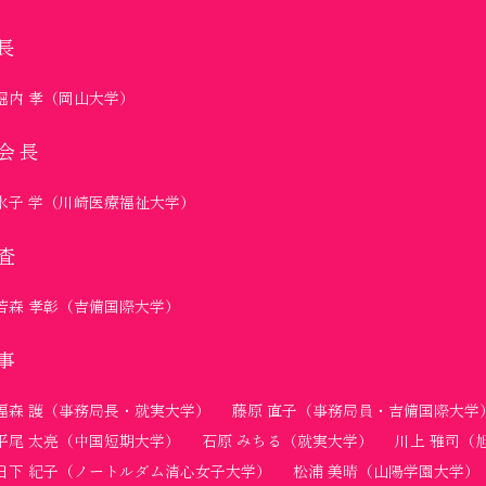
長
堀内 孝（岡山大学）
会長
水子 学（川崎医療福祉大学）
査
若森 孝彰（吉備国際大学）
事
福森 護（事務局長・就実大学）
藤原 直子（事務局員・吉備国際大学
平尾 太亮（中国短期大学）
石原 みちる（就実大学）
川上 雅司（
日下 紀子（ノートルダム清心女子大学）
松浦 美晴（山陽学園大学）