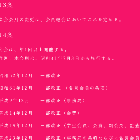
13条
本会会則の変更は、会員総会においてこれを定める。
14条
大会は、年1回以上開催する。
附則1 本会則は、昭和41年7月3日から施行する。
昭和52年12月
一部改正
昭和61年12月
一部改正 （名誉会員の条項）
平成9年12月
一部改正（事務局）
平成14年12月
－部改正（会費）
平成19年12月
－部改正（学生会員、会費、副会長、監
平成23年12月
一部改正（事務局の条項ならびに名誉会