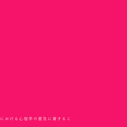
。
域における心理学の普及に資するこ