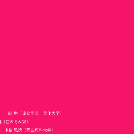
）
閻 琳（事務局員・美作大学）
旭川荘のぞみ寮）
中島 弘徳（岡山理科大学）