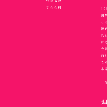
理事名簿
学会会則
1
研
と
現
的
に
今
向
て
本
第