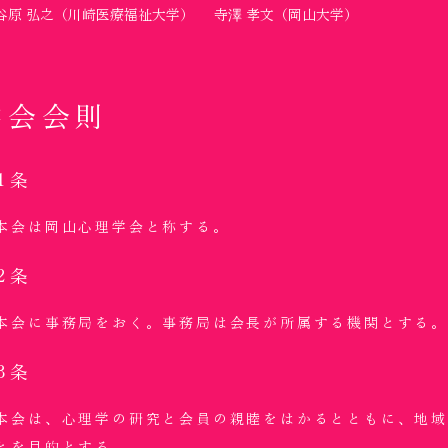
谷原 弘之（川崎医療福祉大学）
寺澤 孝文（岡山大学）
学会会則
1条
本会は岡山心理学会と称する。
2条
本会に事務局をおく。事務局は会長が所属する機関とする
3条
本会は、心理学の研究と会員の親睦をはかるとともに、地
とを目的とする。