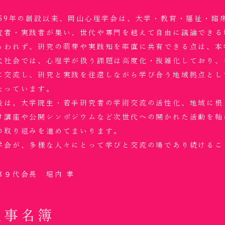
959年の創設以来、岡山心理学会は、大学・教育・福祉・臨
究者・実践者が集い、世代や専門を越えて自由に議論できる
らわれず、研究の萌芽や実践知を率直に共有できる点は、本
代社会では、心理学が扱う課題は高度化・複雑化しており、
に交流し、研究と実践を往還しながら学び合う地域拠点とし
なっています。
後は、大学院生・若手研究者の学術交流の活性化、地域に根
け講座や公開シンポジウムなど次世代への開かれた活動を軸
の取り組みを進めてまいります。
学会が、多様な人々にとって学びと交流の場であり続けるこ
９代会長 堀内 孝
理事名簿